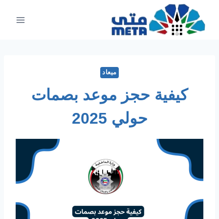
لتجاوز
لى
لمحتوى
ميعاد
كيفية حجز موعد بصمات
حولي 2025