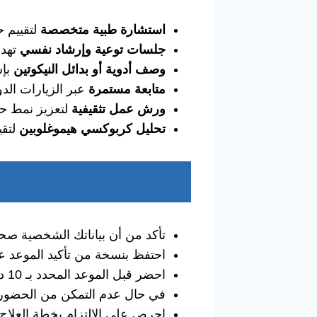
استشارة طبية متخصصة
لتقييم ح
جلسات توعية وإرشاد نفسي
تهدف
وصف أدوية أو بدائل النيكوتين
بإش
متابعة مستمرة
عبر الزيارات الدور
ورش عمل تثقيفية
لتعزيز نمط حي
تحليل كربوكسي هيموغلوبين
لتقي
تأكد من أن بياناتك الشخصية صحي
احتفظ بنسخة من تأكيد الموعد عل
احضر قبل الموعد المحدد بـ 10 دقائق لتجنب التأخير.
في حال عدم التمكن من الحضور، ق
احرص على الالتزام بخطة العلاج