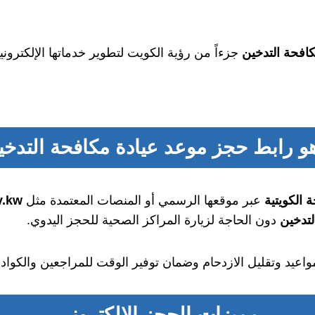
افحة التدخين
جزءاً من رؤية الكويت لتطوير خدماتها الإلكترون
هو
رابط حجز موعد عيادة مكافحة التدخي
 الكويتية
عبر موقعها الرسمي أو المنصات المعتمدة مثل
ask.moh.gov.kw
لتدخين
دون الحاجة لزيارة المراكز الصحية للحجز اليدوي.
المواعيد وتقليل الازدحام وضمان توفير الوقت للمراجعين والكوا
مميزات الحجز الإلكتروني